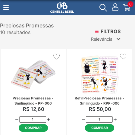
0
Preciosas Promessas
FILTROS
10 resultados
Relevância
Relevância
Mais Vendidos
Menor Preço
Maior Preço
Ordem Alfabética
Preciosas Promessas -
Refil Preciosas Prom
Smilingüido - PP-006
Smilingüido - RPP
R$ 12,60
R$ 50,00