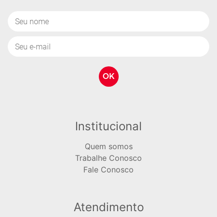
RPP-001 - Refil Preciosas
RPP-004 - Refil Pre
Promessas - Casais
Promessas Versículos
R$ 50,00
ESGOTADO
COMPRAR
OK
Institucional
Quem somos
Trabalhe Conosco
Fale Conosco
Atendimento