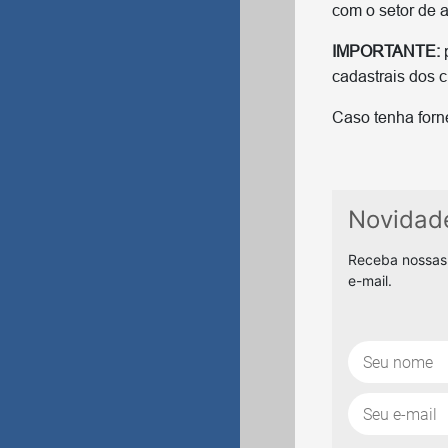
com o setor de a
IMPORTANTE:
p
cadastrais dos c
Caso tenha forn
Novidad
Receba nossas
e-mail.