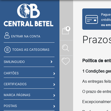
Pague
crédit
ou em
0
Prazo
ENTRAR NA CONTA
TODAS AS CATEGORIAS
Política de en
SMILINGUIDO
1 Condições ger
CARTÕES
As entregas feit
CERTIFICADOS
O prazo de entre
MARCA PÁGINAS
Excepcionalment
POSTAIS