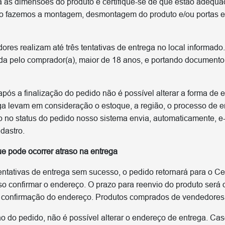
ra as dimensões do produto e certifique-se de que estão adequa
ão fazemos a montagem, desmontagem do produto e/ou portas e 
res realizam até três tentativas de entrega no local informado
da pelo comprador(a), maior de 18 anos, e portando documento d
pós a finalização do pedido não é possível alterar a forma de e
ga levam em consideração o estoque, a região, o processo de em
 no status do pedido nosso sistema envia, automaticamente, e-m
dastro.
e pode ocorrer atraso na entrega
entativas de entrega sem sucesso, o pedido retornará para o Ce
iso confirmar o endereço. O prazo para reenvio do produto será
da confirmação do endereço. Produtos comprados de vendedores
o do pedido, não é possível alterar o endereço de entrega. Cas