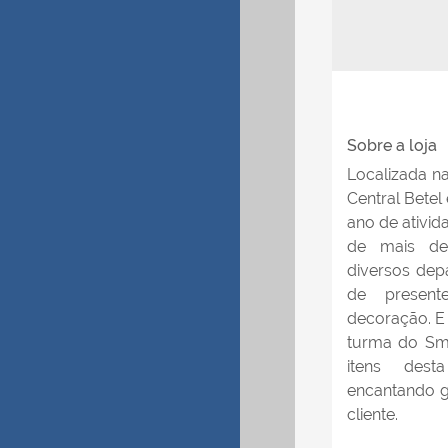
Sobre a loja
Localizada n
Central Betel
ano de ativid
de mais de
diversos dep
de present
decoração. E
turma do Smi
itens des
encantando g
cliente.