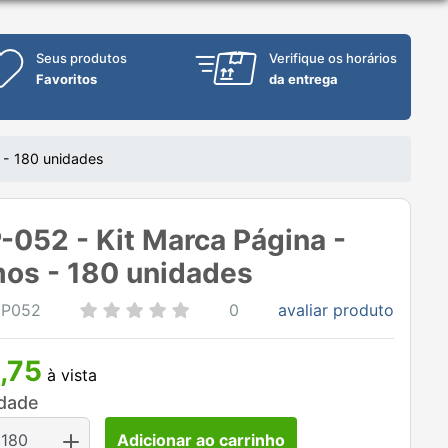
Seus produtos
Verifique os horários
Favoritos
da entrega
 - 180 unidades
052 - Kit Marca Página -
os - 180 unidades
MP052
0
avaliar produto
,75
à vista
dade
Adicionar ao carrinho