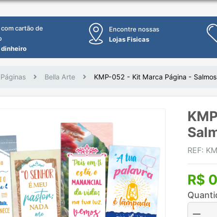
 com cartão de
Encontre nossas
o
Lojas Fisicas
 dinheiro
 Páginas
Bella Arte
KMP-052 - Kit Marca Página - Salmos
KMP-
Salm
REF: K
R$ 0
Quanti