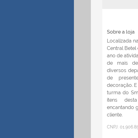
Sobre a loja
Localizada n
Central Betel
ano de ativid
de mais de
diversos dep
de present
decoração. E
turma do Smi
itens des
encantando g
cliente.
CNPJ:
01.906.8